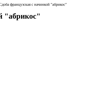
Сдоба французская с начинкой "абрикос"
й "абрикос"